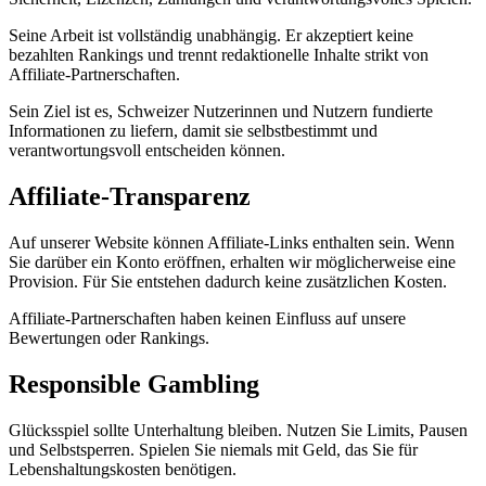
Seine Arbeit ist vollständig unabhängig. Er akzeptiert keine
bezahlten Rankings und trennt redaktionelle Inhalte strikt von
Affiliate-Partnerschaften.
Sein Ziel ist es, Schweizer Nutzerinnen und Nutzern fundierte
Informationen zu liefern, damit sie selbstbestimmt und
verantwortungsvoll entscheiden können.
Affiliate-Transparenz
Auf unserer Website können Affiliate-Links enthalten sein. Wenn
Sie darüber ein Konto eröffnen, erhalten wir möglicherweise eine
Provision. Für Sie entstehen dadurch keine zusätzlichen Kosten.
Affiliate-Partnerschaften haben keinen Einfluss auf unsere
Bewertungen oder Rankings.
Responsible Gambling
Glücksspiel sollte Unterhaltung bleiben. Nutzen Sie Limits, Pausen
und Selbstsperren. Spielen Sie niemals mit Geld, das Sie für
Lebenshaltungskosten benötigen.