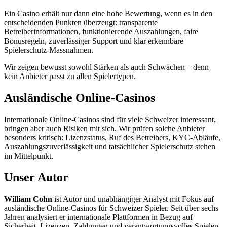
Ein Casino erhält nur dann eine hohe Bewertung, wenn es in den
entscheidenden Punkten überzeugt: transparente
Betreiberinformationen, funktionierende Auszahlungen, faire
Bonusregeln, zuverlässiger Support und klar erkennbare
Spielerschutz-Massnahmen.
Wir zeigen bewusst sowohl Stärken als auch Schwächen – denn
kein Anbieter passt zu allen Spielertypen.
Ausländische Online-Casinos
Internationale Online-Casinos sind für viele Schweizer interessant,
bringen aber auch Risiken mit sich. Wir prüfen solche Anbieter
besonders kritisch: Lizenzstatus, Ruf des Betreibers, KYC-Abläufe,
Auszahlungszuverlässigkeit und tatsächlicher Spielerschutz stehen
im Mittelpunkt.
Unser Autor
William Cohn
ist Autor und unabhängiger Analyst mit Fokus auf
ausländische Online-Casinos für Schweizer Spieler. Seit über sechs
Jahren analysiert er internationale Plattformen in Bezug auf
Sicherheit, Lizenzen, Zahlungen und verantwortungsvolles Spielen.